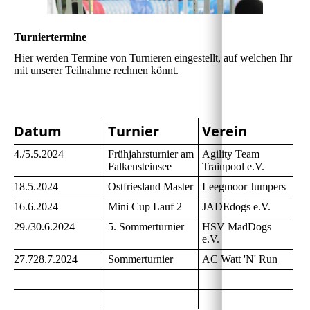
Turniertermine
Hier werden Termine von Turnieren eingestellt, auf welchen Ihr
mit unserer Teilnahme rechnen könnt.
Datum
Turnier
Verein
4./5.5.2024
Frühjahrsturnier am
Agility Team
Falkensteinsee
Trainpool e.V.
18.5.2024
Ostfriesland Master
Leegmoor Jumpers
16.6.2024
Mini Cup Lauf 2
JADEdogs e.V.
29./30.6.2024
5. Sommerturnier
HSV MadDogs
e.V.
27.728.7.2024
Sommerturnier
AC Watt 'N' Run